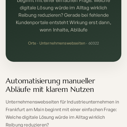
beginnt mit einer einfachen Frage: Welche
digitale Lösung würde im Alltag wirklich
Reibung reduzieren? Gerade bei fehlende
Kundenportale entsteht Wirkung erst dann,
wenn Inhalte, Abläufe
Orte
·
Unternehmenswebseiten
· 60322
Automatisierung manueller
Abläufe mit klarem Nutzen
Unternehmenswebseiten für Industrieunternehmen in
Frankfurt am Main beginnt mit einer einfachen Frage:
Welche digitale Lösung würde im Alltag wirklich
Reibung reduzieren?