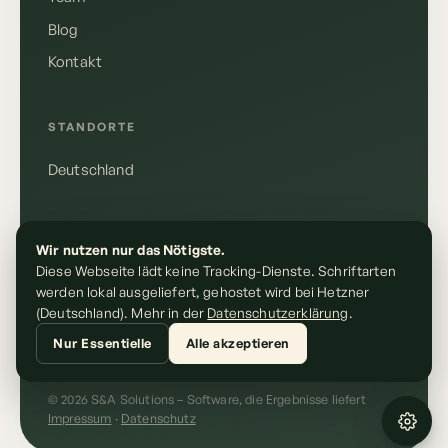
Blog
Kontakt
Deutsch
English
STANDORTE
Deutschland
Anrufen
+49 155 10610148
RECHTLICHES
Wir nutzen nur das Nötigste.
E-Mail schreiben
Diese Webseite lädt keine Tracking-Dienste. Schriftarten
kontakt@sundasolutions.de
Impressum
werden lokal ausgeliefert, gehostet wird bei Hetzner
Datenschutz
(Deutschland). Mehr in der
Datenschutzerklärung
.
Nur Essentielle
Alle akzeptieren
© 2026 S&A Solutions – Software, die Ergebnisse liefert
Impressum
·
Datenschutz