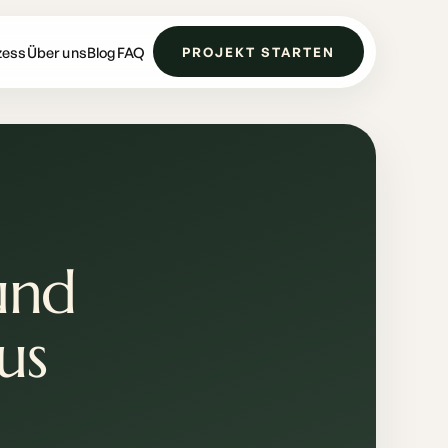
zess
Über uns
Blog
FAQ
PROJEKT STARTEN
und
us