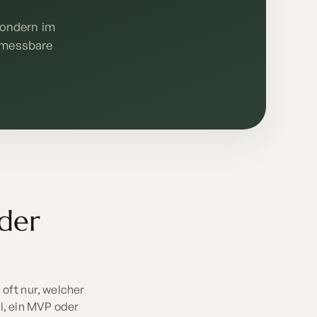
sondern im
f messbare
 der
oft nur, welcher
l, ein MVP oder