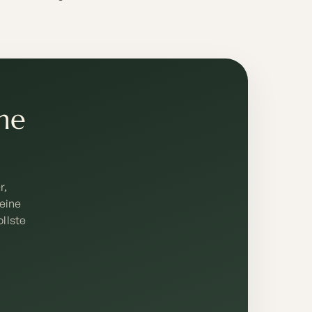
che
r,
eine
llste