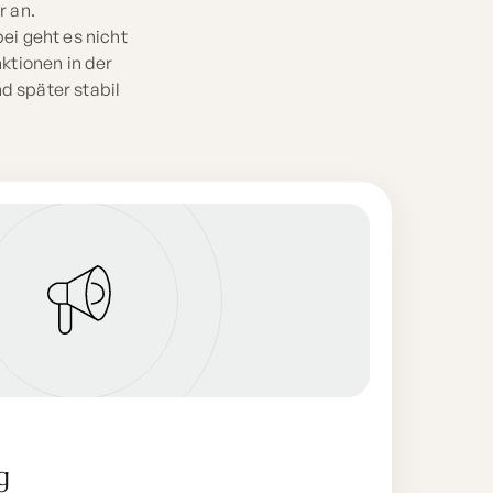
r an.
ei geht es nicht
ktionen in der
d später stabil
g