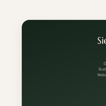
Si
D
Bud
Webs