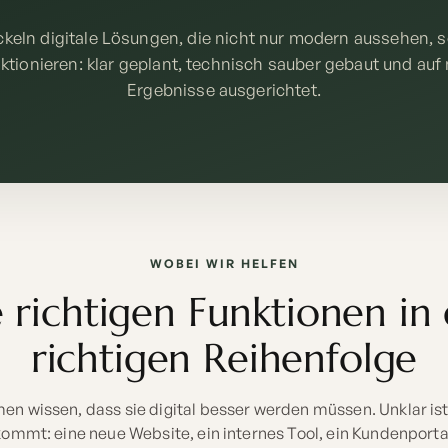
ckeln digitale Lösungen, die nicht nur modern aussehen, 
nktionieren: klar geplant, technisch sauber gebaut und au
Ergebnisse ausgerichtet.
WOBEI WIR HELFEN
 richtigen Funktionen in
richtigen Reihenfolge
en wissen, dass sie digital besser werden müssen. Unklar ist 
 kommt: eine neue Website, ein internes Tool, ein Kundenporta