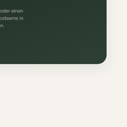
 oder einen
ebsteams in
n.