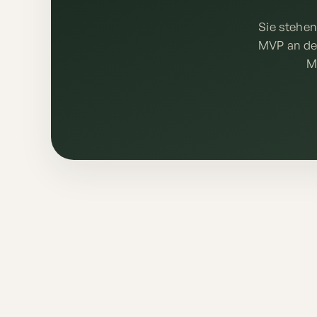
Sie stehen
MVP an den
M