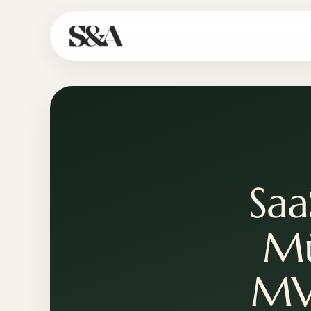
Saa
Mü
MVP