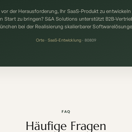
 vor der Herausforderung, Ihr SaaS-Produkt zu entwickeln
 Start zu bringen? S&A Solutions unterstützt B2B-Vertri
ünchen bei der Realisierung skalierbarer Softwarelösunge
Orte
·
SaaS-Entwicklung
· 80809
FAQ
Häufige Fragen