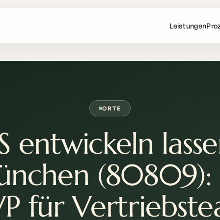
Leistungen
Pro
ORTE
S entwickeln lasse
nchen (80809): 
 für Vertriebst