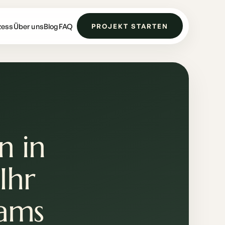
zess
Über uns
Blog
FAQ
PROJEKT STARTEN
n in
Ihr
eams