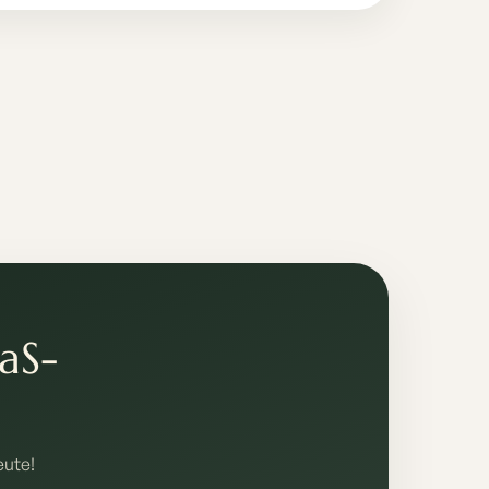
aaS-
eute!