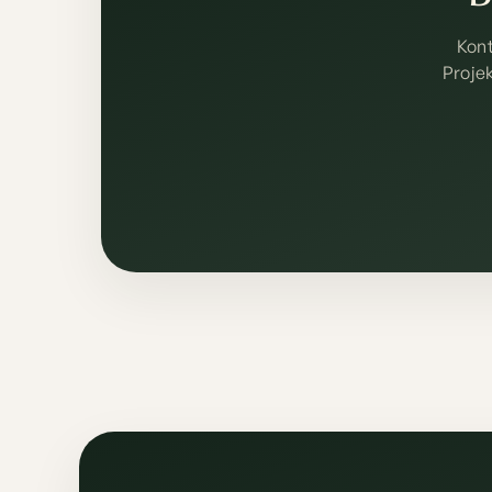
Kont
Projek