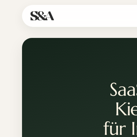
Saa
Ki
für