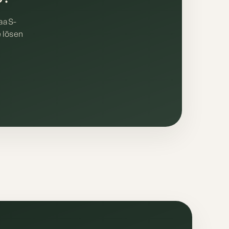
SaaS-
e lösen