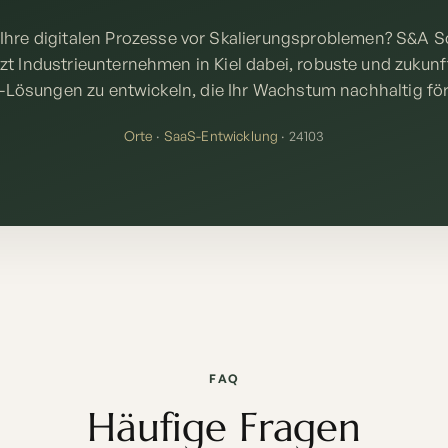
Ihre digitalen Prozesse vor Skalierungsproblemen? S&A S
zt Industrieunternehmen in Kiel dabei, robuste und zukun
Lösungen zu entwickeln, die Ihr Wachstum nachhaltig fö
Orte
·
SaaS-Entwicklung
· 24103
FAQ
Häufige Fragen