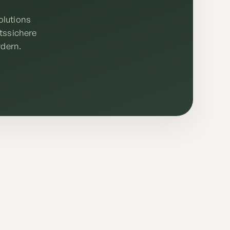
olutions
ftssichere
rdern.