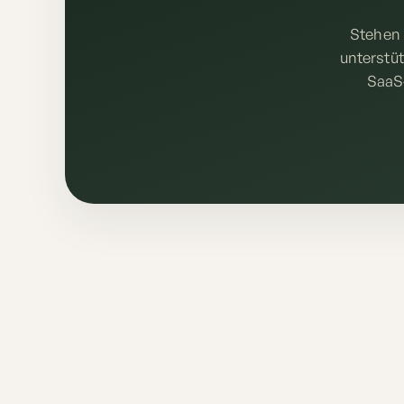
Stehen 
unterstüt
SaaS-