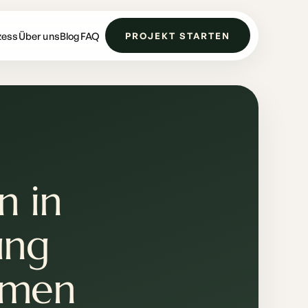
zess
Über uns
Blog
FAQ
PROJEKT STARTEN
n in
ung
hmen