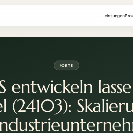
Leistungen
Pro
ORTE
S entwickeln lasse
el (24103): Skalier
 Industrieunterne