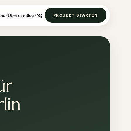
zess
Über uns
Blog
FAQ
PROJEKT STARTEN
ür
lin