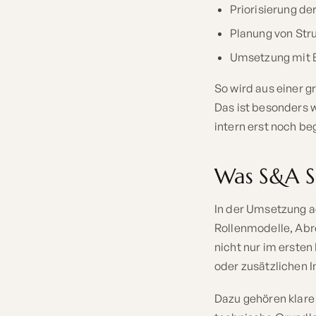
Priorisierung de
Planung von Stru
Umsetzung mit B
So wird aus einer gr
Das ist besonders w
intern erst noch b
Was S&A S
In der Umsetzung a
Rollenmodelle, Abr
nicht nur im erste
oder zusätzlichen I
Dazu gehören klare