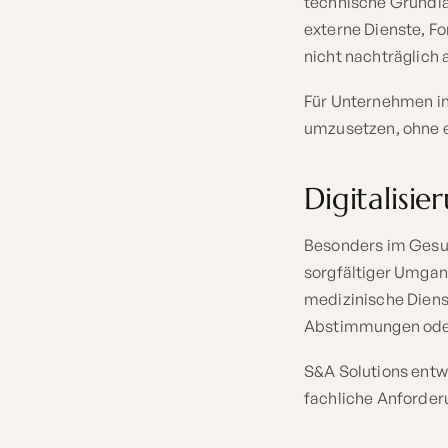
technische Grundl
externe Dienste, F
nicht nachträglich 
Für Unternehmen in 
umzusetzen, ohne e
Digitalisi
Besonders im Gesun
sorgfältiger Umgan
medizinische Dienst
Abstimmungen oder
S&A Solutions entw
fachliche Anforder