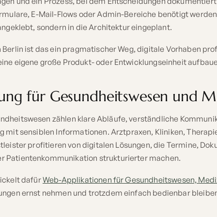
agen und ein Prozess, bei dem Entscheidungen dokumentier
ormulare, E-Mail-Flows oder Admin-Bereiche benötigt werden
angeklebt, sondern in die Architektur eingeplant.
Berlin ist das ein pragmatischer Weg, digitale Vorhaben prof
ine eigene große Produkt- oder Entwicklungseinheit aufbau
erung für Gesundheitswesen und M
dheitswesen zählen klare Abläufe, verständliche Kommunik
g mit sensiblen Informationen. Arztpraxen, Kliniken, Therap
leister profitieren von digitalen Lösungen, die Termine, Dok
 Patientenkommunikation strukturierter machen.
ickelt dafür
Web-Applikationen für Gesundheitswesen, Medi
ungen ernst nehmen und trotzdem einfach bedienbar bleibe