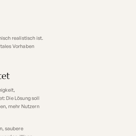
sch realistisch ist.
gitales Vorhaben
tet
igkeit,
: Die Lösung soll
gen, mehr Nutzern
n, saubere