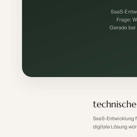
SaaS-Entwi
Frage: W
Gerade bei
technisch
SaaS-Entwicklung fü
digitale Lösung wür