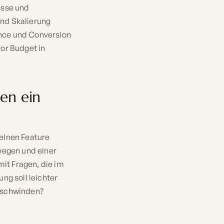
esse und
nd Skalierung
nce und Conversion
or Budget in
en ein
elnen Feature
wegen und einer
mit Fragen, die im
ng soll leichter
erschwinden?