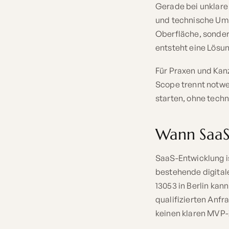
Gerade bei unklare
und technische Ums
Oberfläche, sondern
entsteht eine Lösun
Für Praxen und Kanz
Scope trennt notwe
starten, ohne techn
Wann SaaS-
SaaS-Entwicklung i
bestehende digita
13053 in Berlin ka
qualifizierten Anfr
keinen klaren MVP-