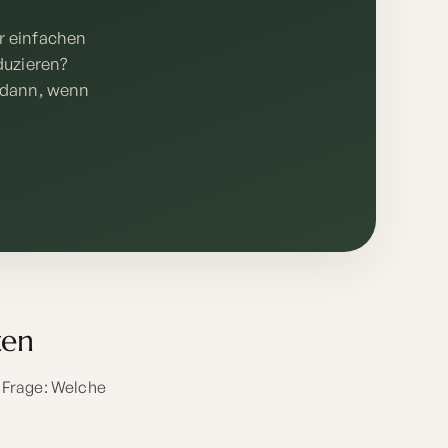
r einfachen
duzieren?
 dann, wenn
zen
n Frage: Welche