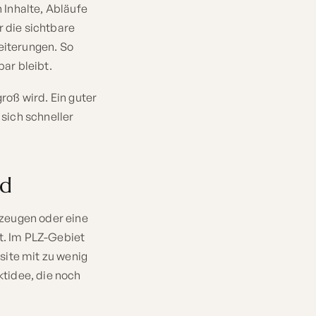
 Inhalte, Abläufe
 die sichtbare
eiterungen. So
bar bleibt.
groß wird. Ein guter
sich schneller
rd
rzeugen oder eine
t. Im PLZ-Gebiet
site mit zu wenig
ktidee, die noch