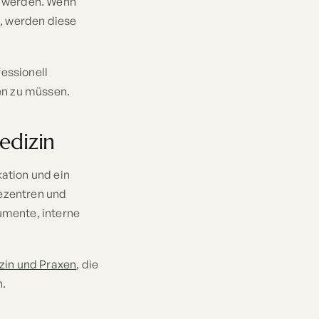
t werden. Wenn
, werden diese
essionell
en zu müssen.
edizin
ation und ein
iezentren und
umente, interne
zin und Praxen
, die
n.