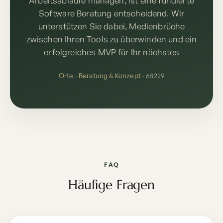
Arbeitsabläufe managen, ist eine fundierte
Software Beratung entscheidend. Wir
unterstützen Sie dabei, Medienbrüche
zwischen Ihren Tools zu überwinden und ein
erfolgreiches MVP für Ihr nächstes
Orte
·
Beratung & Konzept
· 68229
FAQ
Häufige Fragen