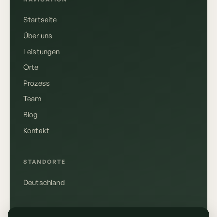
Startseite
Über uns
Leistungen
Orte
Prozess
Team
Blog
Kontakt
Deutsch
English
STANDORTE
Deutschland
Anrufen
+49 155 10610148
RECHTLICHES