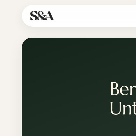
Ber
Un