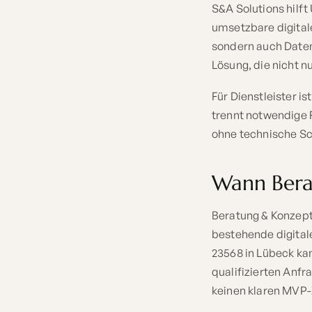
S&A Solutions hilf
umsetzbare digitale
sondern auch Daten,
Lösung, die nicht n
Für Dienstleister is
trennt notwendige 
ohne technische Sch
Wann Berat
Beratung & Konzept
bestehende digita
23568 in Lübeck ka
qualifizierten Anfr
keinen klaren MVP-