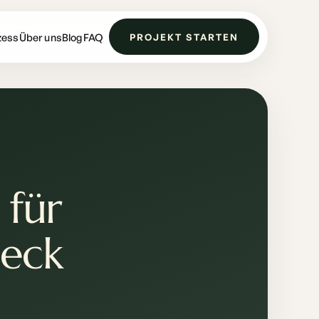
zess
Über uns
Blog
FAQ
PROJEKT STARTEN
 für
eck