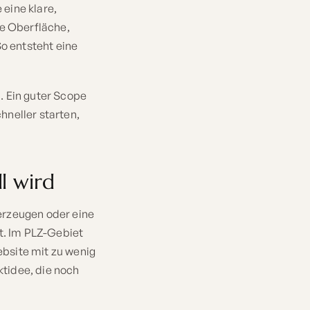
eine klare,
re Oberfläche,
So entsteht eine
d. Ein guter Scope
hneller starten,
l wird
erzeugen oder eine
t. Im PLZ-Gebiet
bsite mit zu wenig
ktidee, die noch