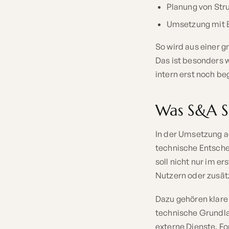
Planung von Stru
Umsetzung mit B
So wird aus einer gr
Das ist besonders w
intern erst noch b
Was S&A S
In der Umsetzung a
technische Entsche
soll nicht nur im 
Nutzern oder zusätz
Dazu gehören klare
technische Grundl
externe Dienste, F