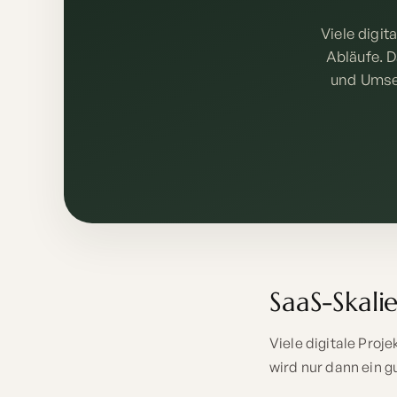
Viele digi
Abläufe. D
und Umse
SaaS-Skali
Viele digitale Proj
wird nur dann ein 