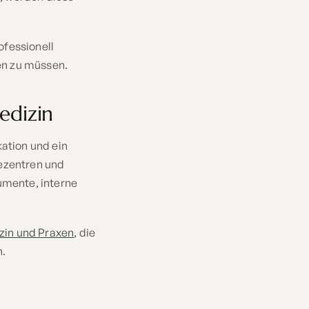
ofessionell
en zu müssen.
edizin
ation und ein
iezentren und
umente, interne
zin und Praxen
, die
n.