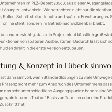
t Unternehmen im PLZ-Gebiet 23568, aus dieser Ausgangslage 
 Lösung zu entwickeln. Wir betrachten nicht nur die sichtba
 Rollen, Schnittstellen, Inhalte und spätere Erweiterungen. 
ur online steht, sondern im Betrieb nachvollziehbar bleibt.
t besonders wichtig, dass ein Projekt nicht künstlich groß wir
Funktionen von späteren Ausbaustufen. Dadurch lässt sich sc
ulden direkt in die erste Version einzubauen.
ung & Konzept in Lübeck sinnvol
 ist dann sinnvoll, wenn Standardlösungen zu viele Umwege 
le Präsenz nicht mehr zum Anspruch des Unternehmens pass
nn das sehr unterschiedliche Ausgangspunkte haben: eine We
agen, ein internes Tool auf Basis von Tabellen oder eine Produ
Zuschnitt hat.