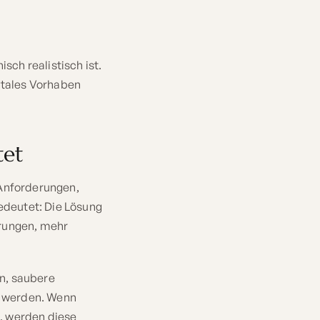
sch realistisch ist.
gitales Vorhaben
tet
 Anforderungen,
edeutet: Die Lösung
erungen, mehr
n, saubere
t werden. Wenn
, werden diese