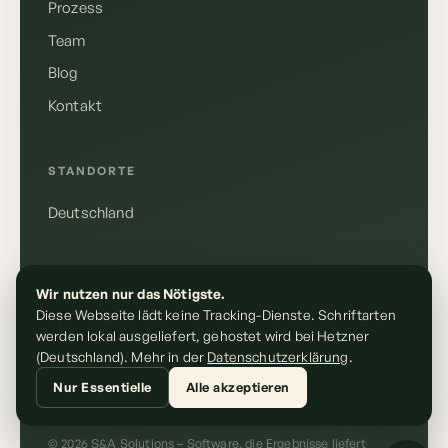
Prozess
Team
Blog
Kontakt
Deutsch
English
STANDORTE
Deutschland
Anrufen
+49 155 10610148
RECHTLICHES
Wir nutzen nur das Nötigste.
E-Mail schreiben
Diese Webseite lädt keine Tracking-Dienste. Schriftarten
kontakt@sundasolutions.de
Impressum
werden lokal ausgeliefert, gehostet wird bei Hetzner
Datenschutz
(Deutschland). Mehr in der
Datenschutzerklärung
.
Nur Essentielle
Alle akzeptieren
© 2026 S&A Solutions – Software, die Ergebnisse liefert