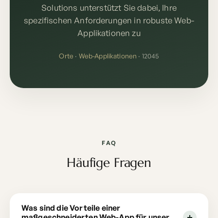
Solutions unterstützt Sie dabei, Ihre
spezifischen Anforderungen in robuste Web-
Applikationen zu
Orte
·
Web-Applikationen
· 12045
FAQ
Häufige Fragen
Was sind die Vorteile einer
maßgeschneiderten Web-App für unser