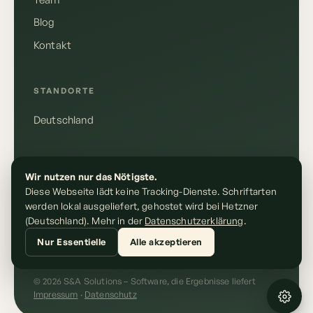
Blog
Kontakt
Deutsch
English
STANDORTE
Deutschland
Anrufen
+49 155 10610148
RECHTLICHES
Wir nutzen nur das Nötigste.
E-Mail schreiben
Diese Webseite lädt keine Tracking-Dienste. Schriftarten
kontakt@sundasolutions.de
Impressum
werden lokal ausgeliefert, gehostet wird bei Hetzner
Datenschutz
(Deutschland). Mehr in der
Datenschutzerklärung
.
Nur Essentielle
Alle akzeptieren
© 2026 S&A Solutions – Software, die Ergebnisse liefert
Impressum
·
Datenschutz