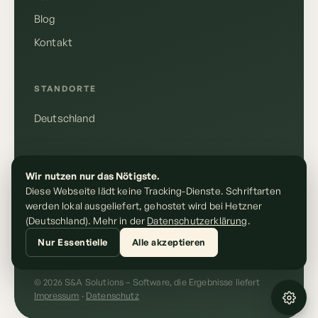
Blog
Kontakt
Deutsch
English
STANDORTE
Deutschland
Anrufen
+49 155 10610148
RECHTLICHES
Wir nutzen nur das Nötigste.
E-Mail schreiben
Diese Webseite lädt keine Tracking-Dienste. Schriftarten
kontakt@sundasolutions.de
Impressum
werden lokal ausgeliefert, gehostet wird bei Hetzner
Datenschutz
(Deutschland). Mehr in der
Datenschutzerklärung
.
Nur Essentielle
Alle akzeptieren
© 2026 S&A Solutions – Software, die Ergebnisse liefert
Impressum
·
Datenschutz