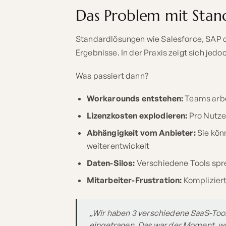
Das Problem mit Stan
Standardlösungen wie Salesforce, SAP 
Ergebnisse. In der Praxis zeigt sich jedo
Was passiert dann?
Workarounds entstehen:
Teams arbe
Lizenzkosten explodieren:
Pro Nutzer
Abhängigkeit vom Anbieter:
Sie könn
weiterentwickelt
Daten-Silos:
Verschiedene Tools spr
Mitarbeiter-Frustration:
Kompliziert
„Wir haben 3 verschiedene SaaS-Tool
eingetragen. Das war der Moment, wo