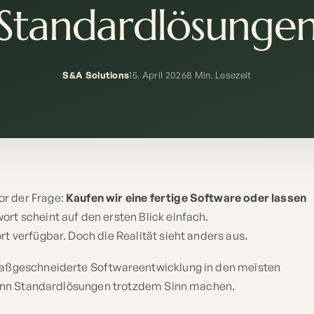
Standardlösunge
S&A Solutions
15. April 2026
8 Min. Lesezeit
r der Frage:
Kaufen wir eine fertige Software oder lassen
ort scheint auf den ersten Blick einfach.
t verfügbar. Doch die Realität sieht anders aus.
 maßgeschneiderte Softwareentwicklung in den meisten
 wann Standardlösungen trotzdem Sinn machen.