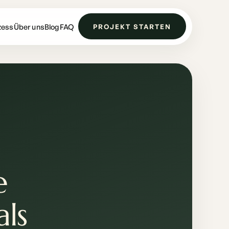
zess
Über uns
Blog
FAQ
PROJEKT STARTEN
e
als