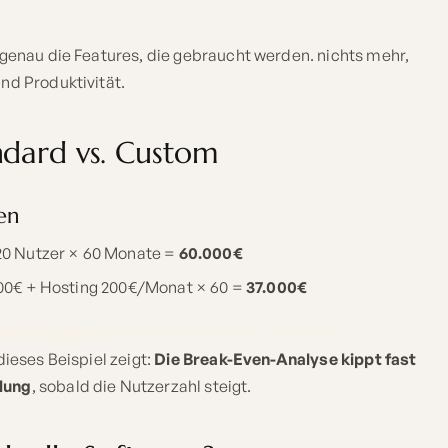
 genau die Features, die gebraucht werden. nichts mehr,
nd Produktivität.
ndard vs. Custom
en
0 Nutzer × 60 Monate =
60.000€
00€ + Hosting 200€/Monat × 60 =
37.000€
0€ in 5 Jahren
. und Sie besitzen die Software.
dieses Beispiel zeigt:
Die Break-Even-Analyse kippt fast
lung
, sobald die Nutzerzahl steigt.