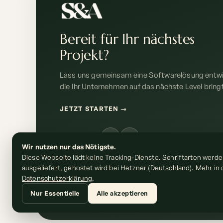
Bereit für Ihr nächstes
Projekt?
Lass uns gemeinsam eine Softwarelösung entwi
die Ihr Unternehmen auf das nächste Level bring
JETZT STARTEN
→
FOLGE UNS
Wir nutzen nur das Nötigste.
Diese Webseite lädt keine Tracking-Dienste. Schriftarten werde
ausgeliefert, gehostet wird bei Hetzner (Deutschland). Mehr in 
Datenschutzerklärung
.
© 2026 S&A Solutions – Software, die Ergebnisse liefert
Nur Essentielle
Alle akzeptieren
Some images on this website were created using artificial inte