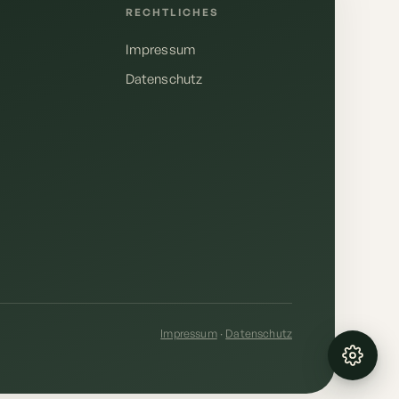
E
RECHTLICHES
Impressum
Datenschutz
Deutsch
English
Anrufen
+49 155 10610148
E-Mail schreiben
kontakt@sundasolutions.de
Impressum
·
Datenschutz