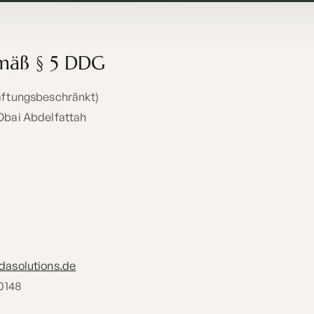
mäß § 5 DDG
aftungsbeschränkt)
Obai Abdelfattah
asolutions.de
10148